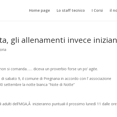
Home page
Lo staff tecnico
I Corsi
il n
ta, gli allenamenti invece inizia
oria
. non si comanda…… diceva un proverbio forse un po’ agée.
 di sabato 9, il comune di Pregnana in accordo con l’ associazione
30 settembre la notte bianca “Note di Notte”
li adulti dell’MGA,Â inizieranno puntuali il prossimo lunedì 11 dalle ore