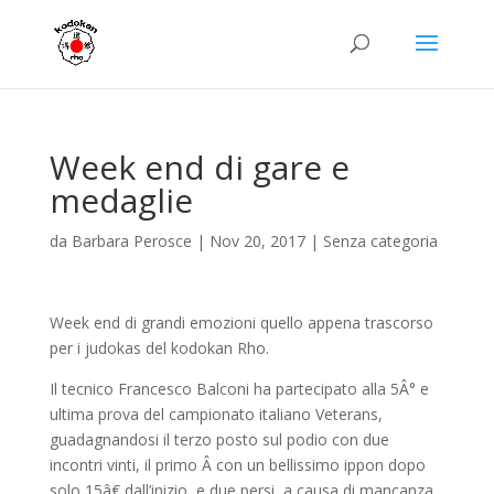
Week end di gare e
medaglie
da
Barbara Perosce
|
Nov 20, 2017
|
Senza categoria
Week end di grandi emozioni quello appena trascorso
per i judokas del kodokan Rho.
Il tecnico Francesco Balconi ha partecipato alla 5Â° e
ultima prova del campionato italiano Veterans,
guadagnandosi il terzo posto sul podio con due
incontri vinti, il primo Â con un bellissimo ippon dopo
solo 15â€ dall’inizio, e due persi, a causa di mancanza